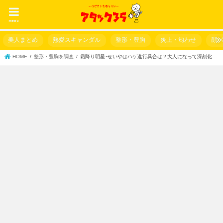
menu
美人まとめ
熱愛スキャンダル
整形・豊胸
炎上・匂わせ
顔
HOME
整形・豊胸を調査
霜降り明星･せいやはハゲ進行具合は？大人になって深刻化…