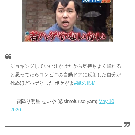
ジョギングしていい汗かけたから気持ちよく帰れる
と思ってたらコンビニの自動ドアに反射した自分が
死ぬほどハゲとった ボケがよ
#風の抵抗
— 霜降り明星 せいや (@simofuriseiyam)
May 10,
2020