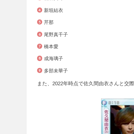
新垣結衣
芹那
尾野真千子
橋本愛
成海璃子
多部未華子
また、2022年時点で佐久間由衣さんと交