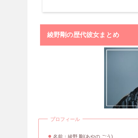
綾野剛の歴代彼女まとめ
プロフィール
名前：綾野 剛(あやの ごう)