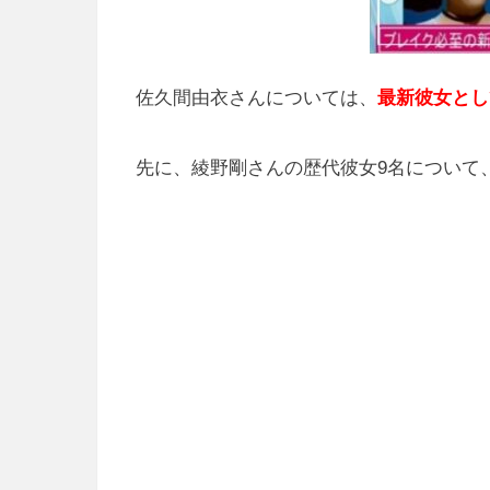
佐久間由衣さんについては、
最新彼女とし
先に、綾野剛さんの歴代彼女9名について