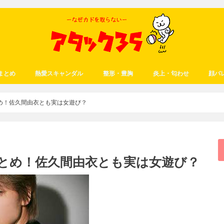
まとめ
熱愛スキャンダル
整形・豊胸
炎上・匂わせ
顔バ
め！佐久間由衣とも実は女遊び？
まとめ！佐久間由衣とも実は女遊び？