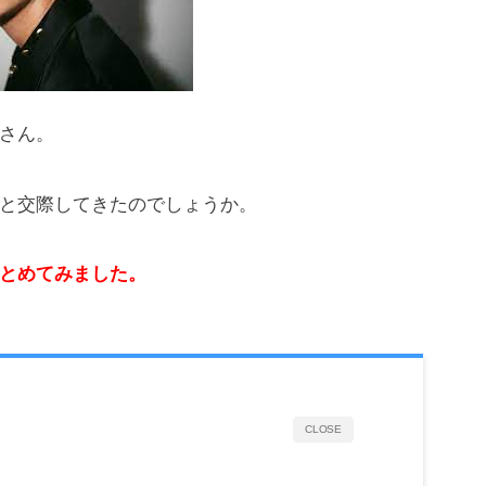
さん。
と交際してきたのでしょうか。
とめてみました。
CLOSE