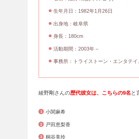
生年月日：1982年1月26日
出身地：岐阜県
身長：180cm
活動期間：2003年 –
事務所：トライストーン・エンタテイ
綾野剛さんの
歴代彼女は、こちらの9名
と
小関麻希
戸田恵梨香
桐谷美玲