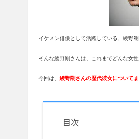
イケメン俳優として活躍している、綾野剛
そんな綾野剛さんは、これまでどんな女性
今回は、
綾野剛さんの歴代彼女についてま
目次