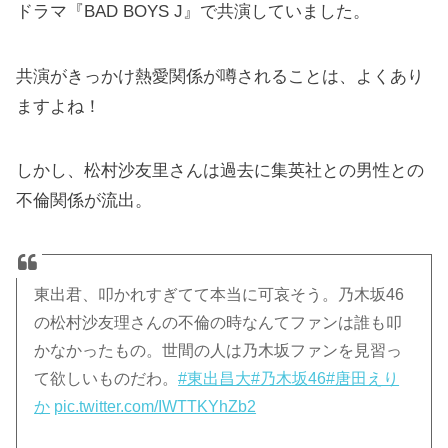
ドラマ『BAD BOYS J』で共演していました。
共演がきっかけ熱愛関係が噂されることは、よくあり
ますよね！
しかし、松村沙友里さんは過去に集英社との男性との
不倫関係が流出。
東出君、叩かれすぎてて本当に可哀そう。乃木坂46
の松村沙友理さんの不倫の時なんてファンは誰も叩
かなかったもの。世間の人は乃木坂ファンを見習っ
て欲しいものだわ。
#東出昌大
#乃木坂46
#唐田えり
か
pic.twitter.com/IWTTKYhZb2