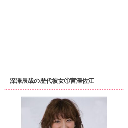
深澤辰哉の歴代彼女①宮澤佐江