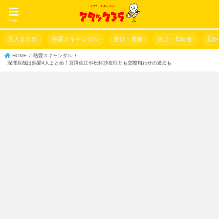
menu
美人まとめ
熱愛スキャンダル
整形・豊胸
炎上・匂わせ
顔
HOME
熱愛スキャンダル
深澤辰哉は熱愛4人まとめ！宮澤佐江や松村沙友理とも交際匂わせの過去も