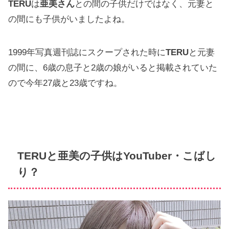
TERU
は
亜美さん
との間の子供だけではなく、元妻と
の間にも子供がいましたよね。
1999年写真週刊誌にスクープされた時に
TERU
と元妻
の間に、6歳の息子と2歳の娘がいると掲載されていた
ので今年27歳と23歳ですね。
TERU
と亜美の子供は
YouTuber・こばし
り？