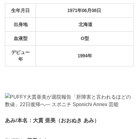
生年月日
1971年06月08日
出身地
北海道
血液型
O型
デビュー
1994年
年
あみ/本名：
大貫
亜美（おおぬき あみ）