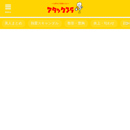
menu
美人まとめ
熱愛スキャンダル
整形・豊胸
炎上・匂わせ
顔