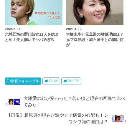
2021.2.25
2021.3.20
北村匠海の歴代彼女11人を総ま
大橋未歩と元旦那の離婚理由は？
とめ！美人揃いでヤバ過ぎｗ
元プロ野球・城石選手との間に何
が…
熱愛スキャンダル
GLAY
PUFFY
大塚愛の顔が変わった？若い頃と現在の画像で比べ
てみた！
【画像】相原勇の現在が激やせで病気の心配も！シ
ワシワ顔の理由は？