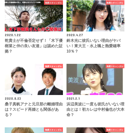
熱愛スキャンダル
熱愛スキャンダル
2020.1.22
2020.4.27
乾貴士が不倫否定せず！「木下優
鈴木光に彼氏いない理由がヤバ
樹菜と仲の良い友達」は認めた証
い！東大王・水上颯と熱愛確率
拠？
10％？
熱愛スキャンダル
熱愛スキャンダル
2020.8.23
2021.2.1
桑子真帆アナと元旦那の離婚理由
浜辺美波に一度も彼氏がいない理
は？スピード再婚とも関係があ
由とは！初カレは中村倫也が大本
る？
命？
熱愛スキャンダル
熱愛スキャンダル