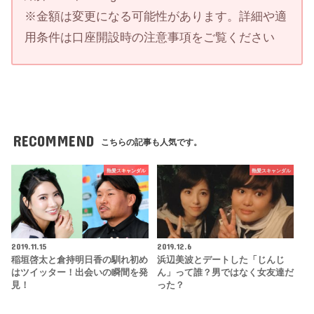
※金額は変更になる可能性があります。詳細や適
用条件は口座開設時の注意事項をご覧ください
RECOMMEND
こちらの記事も人気です。
熱愛スキャンダル
熱愛スキャンダル
2019.11.15
2019.12.6
稲垣啓太と倉持明日香の馴れ初め
浜辺美波とデートした「じんじ
はツイッター！出会いの瞬間を発
ん」って誰？男ではなく女友達だ
見！
った？