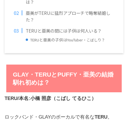
は？
亜美がTERUに猛烈アプローチで略奪結婚し
た？
TERUと亜美の間には子供は何人いる？
と亜美の子供は
TERU
YouTuber・こばしり？
GLAY・TERUとPUFFY・亜美の結婚
馴れ初めは？
TERU/
本名:
小橋 照彦（こばし てるひこ）
ロックバンド・GLAYのボーカルで有名な
TERU
。