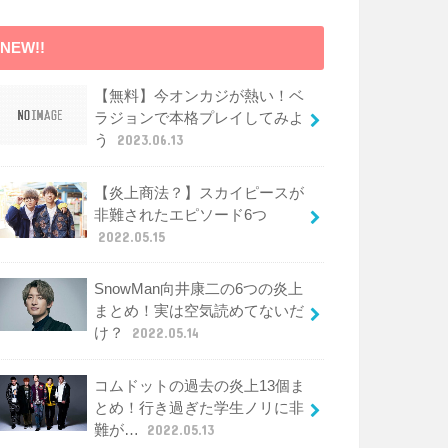
NEW!!
【無料】今オンカジが熱い！ベ
ラジョンで本格プレイしてみよ
う
2023.06.13
【炎上商法？】スカイピースが
非難されたエピソード6つ
2022.05.15
SnowMan向井康二の6つの炎上
まとめ！実は空気読めてないだ
け？
2022.05.14
コムドットの過去の炎上13個ま
とめ！行き過ぎた学生ノリに非
難が…
2022.05.13