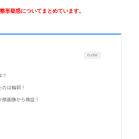
整形疑惑についてまとめています。
CLOSE
は？
たのは輪郭！
か顔画像から検証！