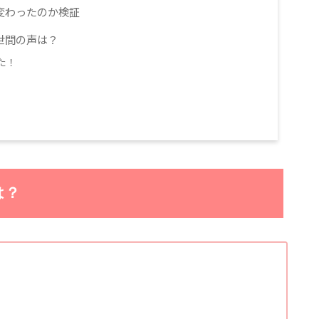
変わったのか検証
世間の声は？
た！
は？