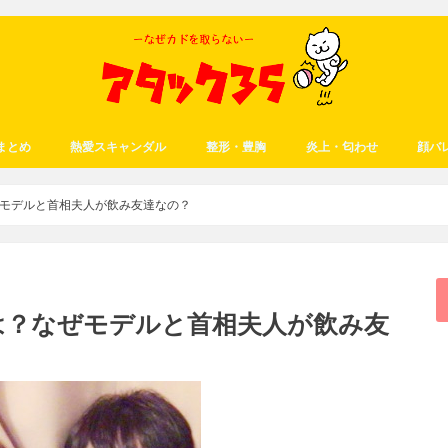
まとめ
熱愛スキャンダル
整形・豊胸
炎上・匂わせ
顔バ
モデルと首相夫人が飲み友達なの？
は？なぜモデルと首相夫人が飲み友