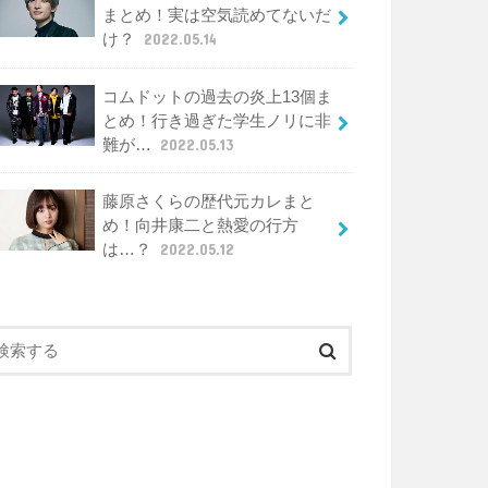
まとめ！実は空気読めてないだ
け？
2022.05.14
コムドットの過去の炎上13個ま
とめ！行き過ぎた学生ノリに非
難が…
2022.05.13
藤原さくらの歴代元カレまと
め！向井康二と熱愛の行方
は…？
2022.05.12