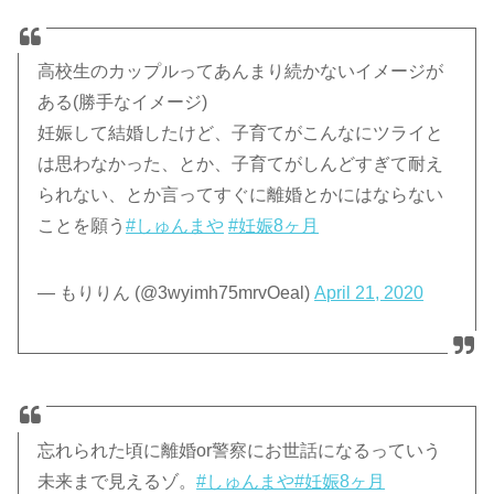
高校生のカップルってあんまり続かないイメージが
ある(勝手なイメージ)
妊娠して結婚したけど、子育てがこんなにツライと
は思わなかった、とか、子育てがしんどすぎて耐え
られない、とか言ってすぐに離婚とかにはならない
ことを願う
#しゅんまや
#妊娠8ヶ月
— もりりん (@3wyimh75mrvOeal)
April 21, 2020
忘れられた頃に離婚or警察にお世話になるっていう
未来まで見えるゾ。
#しゅんまや
#妊娠8ヶ月