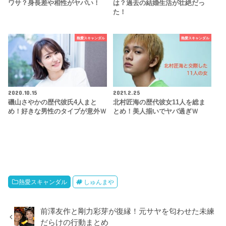
ワサ？身長差や相性がヤバい！
は？過去の結婚生活が壮絶だっ
た！
熱愛スキャンダル
熱愛スキャンダル
2020.10.15
2021.2.25
磯山さやかの歴代彼氏4人まと
北村匠海の歴代彼女11人を総ま
め！好きな男性のタイプが意外ｗ
とめ！美人揃いでヤバ過ぎｗ
熱愛スキャンダル
しゅんまや
前澤友作と剛力彩芽が復縁！元サヤを匂わせた未練
だらけの行動まとめ