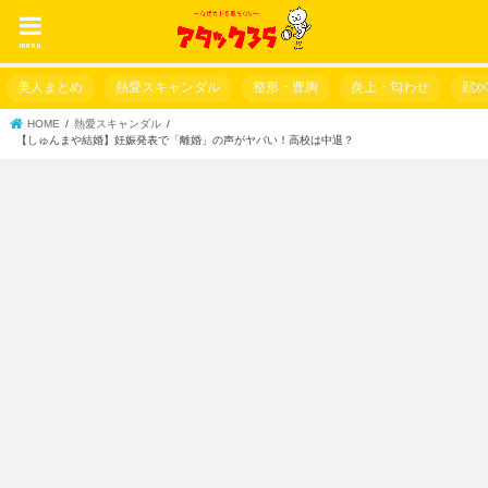
menu
美人まとめ
熱愛スキャンダル
整形・豊胸
炎上・匂わせ
顔
HOME
熱愛スキャンダル
【しゅんまや結婚】妊娠発表で「離婚」の声がヤバい！高校は中退？