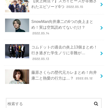
【炎上商法？】スカイピースが非難さ
れたエピソード6つ
2022.05.15
SnowMan向井康二の6つの炎上まと
め！実は空気読めてないだけ？
2022.05.14
コムドットの過去の炎上13個まとめ！
行き過ぎた学生ノリに非難が…
2022.05.13
藤原さくらの歴代元カレまとめ！向井
康二と熱愛の行方は…？
2022.05.12