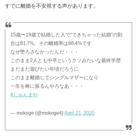
すでに離婚を不安視する声があります。
15歳〜19歳で結婚した人で“できちゃった結婚”の割
合は81.7%。その離婚率は88.4%です
なぜ堕ろさなかったんだ・・・
このまま2人とも中卒というクソみたいな最終学歴
まだまだ遊びたい年頃だろうに
このまま離婚してシングルマザーになり
一生を棒に振るんやろなあ・・・
#しゅんまや
— mokoge (@mokoge4)
April 21, 2020