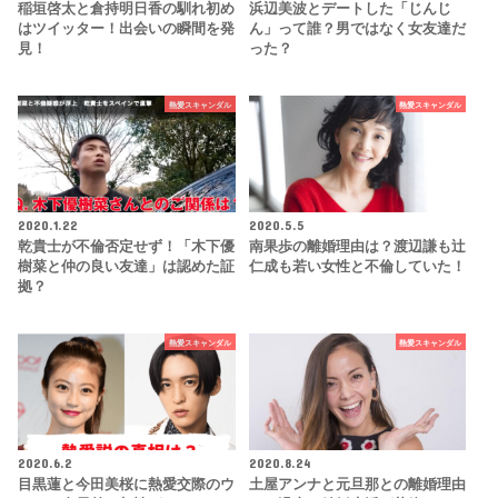
稲垣啓太と倉持明日香の馴れ初め
浜辺美波とデートした「じんじ
はツイッター！出会いの瞬間を発
ん」って誰？男ではなく女友達だ
見！
った？
熱愛スキャンダル
熱愛スキャンダル
2020.1.22
2020.5.5
乾貴士が不倫否定せず！「木下優
南果歩の離婚理由は？渡辺謙も辻
樹菜と仲の良い友達」は認めた証
仁成も若い女性と不倫していた！
拠？
熱愛スキャンダル
熱愛スキャンダル
2020.6.2
2020.8.24
目黒蓮と今田美桜に熱愛交際のウ
土屋アンナと元旦那との離婚理由