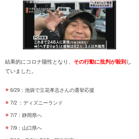
結果的にコロナ陽性となり、
その行動に批判が殺到
し
ていました。
6/29：池袋で立花孝志さんの選挙応援
7/2 ：ディズニーランド
7/7：静岡県へ
7/9：山口県へ