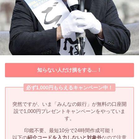
知らない人だけ損をする…！
必ず1,000円もらえるキャンペーン中！
突然ですが、いま「みんなの銀行」が無料の口座開
設で1,000円プレゼントキャンペーンをやっていま
す。
印鑑不要、最短10分で24時間作成可能！
以下の
紹介コードを入力しないと対象外
なので注意