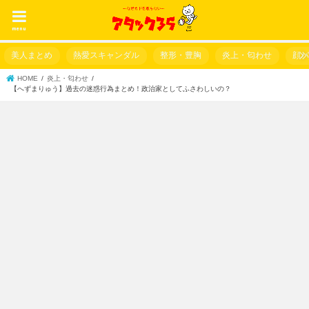
menu
美人まとめ
熱愛スキャンダル
整形・豊胸
炎上・匂わせ
顔
HOME
炎上・匂わせ
【へずまりゅう】過去の迷惑行為まとめ！政治家としてふさわしいの？