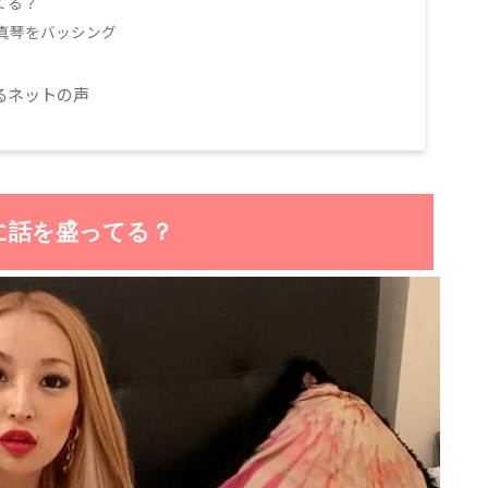
てる？
真琴をバッシング
るネットの声
に話を盛ってる？