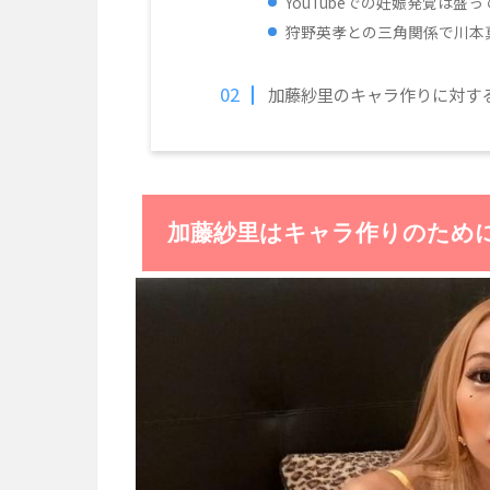
YouTubeでの妊娠発覚は盛っ
狩野英孝との三角関係で川本
加藤紗里のキャラ作りに対す
加藤紗里はキャラ作りのため