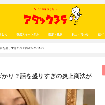
まとめ
熱愛スキャンダル
整形・豊胸
炎上・匂わせ
顔バ
話を盛りすぎの炎上商法がヤバいｗ
ばかり？話を盛りすぎの炎上商法が