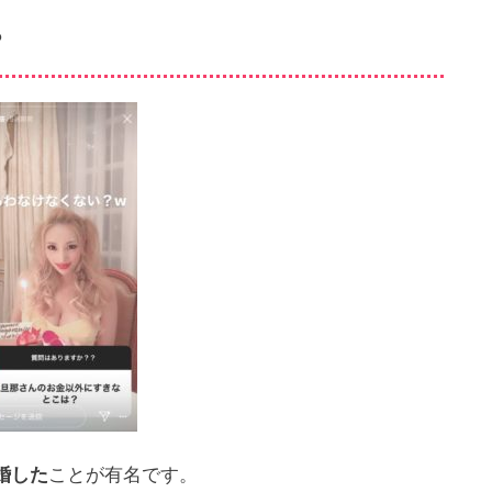
？
婚した
ことが有名です。