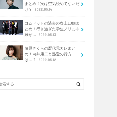
まとめ！実は空気読めてないだ
け？
2022.05.14
コムドットの過去の炎上13個ま
とめ！行き過ぎた学生ノリに非
難が…
2022.05.13
藤原さくらの歴代元カレまと
め！向井康二と熱愛の行方
は…？
2022.05.12