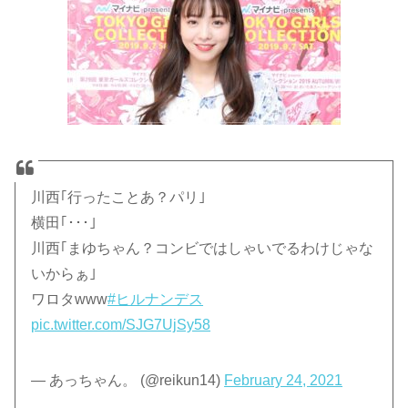
川西｢行ったことあ？パリ｣
横田｢･･･｣
川西｢まゆちゃん？コンビではしゃいでるわけじゃな
いからぁ｣
ワロタwww
#ヒルナンデス
pic.twitter.com/SJG7UjSy58
— あっちゃん。 (@reikun14)
February 24, 2021