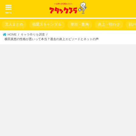
menu
美人まとめ
熱愛スキャンダル
整形・豊胸
炎上・匂わせ
顔
HOME
キャラ作りを調査
横田真悠の性格が悪いって本当？過去の炎上エピソードとネットの声