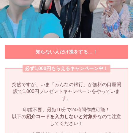
知らない人だけ損をする…！
必ず1,000円もらえるキャンペーン中！
突然ですが、いま「みんなの銀行」が無料の口座開
設で1,000円プレゼントキャンペーンをやっていま
す。
印鑑不要、最短10分で24時間作成可能！
以下の
紹介コードを入力しないと対象外
なので注意
してください！