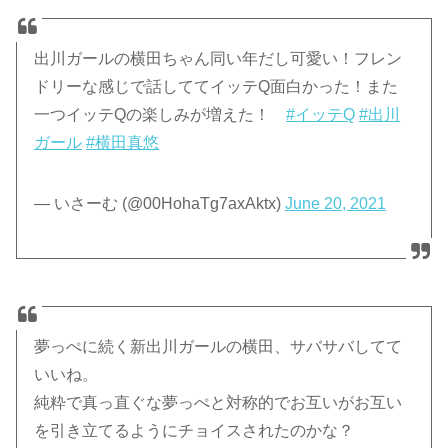
出川ガールの横田ちゃん同い年だし可愛い！フレン
ドリーな感じで話しててイッテQ面白かった！また
一つイッテQの楽しみが増えた！
#イッテQ
#出川
ガール
#横田真悠
— いさーむ (@00HohaTg7axAktx)
June 20, 2021
夢っぺに続く新出川ガールの横田、サバサバしてて
いいね。
純粋で真っ直ぐな夢っぺと対称的でお互いがお互い
を引き立てるようにチョイスされたのかな？