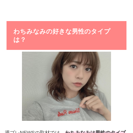
わちみなみの好きな男性のタイプ
は？
週プレNEWSの取材では、
わちみなみは男性のタイプ