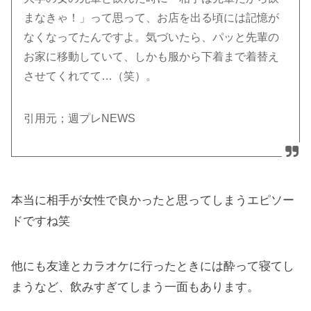
まなきゃ！」って思って、お店を出る頃には記憶が
なくなってたんですよ。気づいたら、パッと先輩の
お家に移動していて、しかも服から下着まで着替え
させてくれてて…（笑）。
引用元；週プレNEWS
本当に相手が女性で良かったと思ってしまうエピソー
ドですね笑
他にも友達とカラオケに行ったときには酔って寝てし
まうなど、飲みすぎてしまう一面もあります。