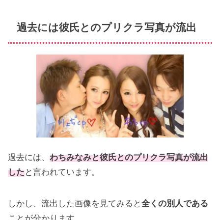
過去には彼氏とのプリクラ写真が流出
過去には、
わちみなみと彼氏とのプリクラ写真が流出
した
と言われています。
しかし、流出した画像を見てみると
全くの別人である
ことが分かります。