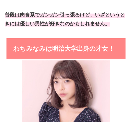
普段は肉食系でガンガン引っ張るけど、いざというと
きには優しい男性が好きなのかもしれません。
わちみなみは明治大学出身の才女！