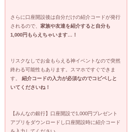
さらに口座開設後は自分だけの紹介コードが発行
されるので、
家族や友達を紹介すると自分も
1,000円もらえちゃいます…！
リスクなしでお金もらえる神イベントなので突然
終わる可能性もあります。スマホですぐできま
す。
紹介コードの入力が必須なのでコピペしと
いてくださいね！
【みんなの銀行】口座開設で1,000円プレゼント
アプリをダウンロードし口座開設時に紹介コード
を入力してください