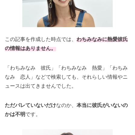
この記事を作成した時点では、
わちみなみに熱愛彼氏
の情報はありません。
「わちみなみ 彼氏」「わちみなみ 熱愛」「わちみ
なみ 恋人」などで検索しても、それらしい情報やニ
ュースは出てきませんでした。
ただバレていないだけ
なのか、
本当に彼氏がいないの
かは不明
です。