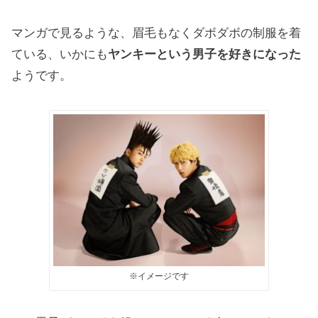
マンガで見るような、眉毛もなくダボダボの制服を着
ている、いかにも
ヤンキーという男子を好きになった
ようです。
※イメージです