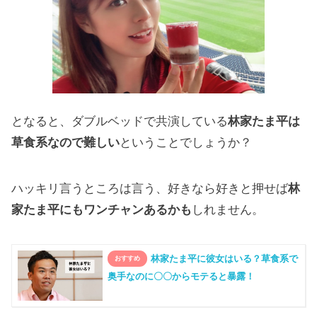
となると、ダブルベッドで共演している
林家たま平は
草食系なので難しい
ということでしょうか？
ハッキリ言うところは言う、好きなら好きと押せば
林
家たま平にもワンチャンあるかも
しれません。
林家たま平に彼女はいる？草食系で
奥手なのに〇〇からモテると暴露！