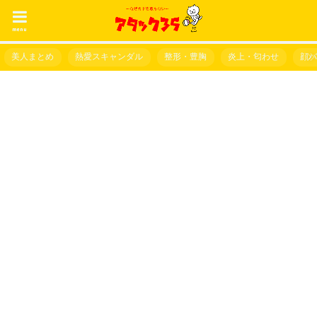
menu
美人まとめ
熱愛スキャンダル
整形・豊胸
炎上・匂わせ
顔