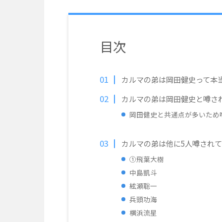
目次
カルマの弟は岡田健史って本
カルマの弟は岡田健史と噂さ
岡田健史と共通点が多いため
カルマの弟は他に5人噂され
①飛葉大樹
中島凱斗
絃瀬聡一
兵頭功海
横浜流星