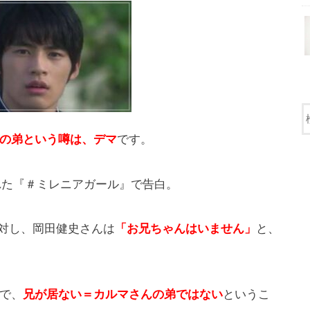
の弟という噂は、デマ
です。
された『＃ミレニアガール』で告白。
問に対し、岡田健史さんは
「お兄ちゃんはいません」
と、
で、
兄が居ない＝カルマさんの弟ではない
というこ