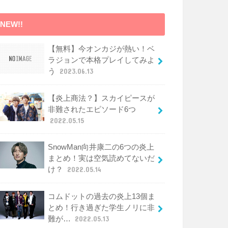
NEW!!
【無料】今オンカジが熱い！ベ
ラジョンで本格プレイしてみよ
う
2023.06.13
【炎上商法？】スカイピースが
非難されたエピソード6つ
2022.05.15
SnowMan向井康二の6つの炎上
まとめ！実は空気読めてないだ
け？
2022.05.14
コムドットの過去の炎上13個ま
とめ！行き過ぎた学生ノリに非
難が…
2022.05.13