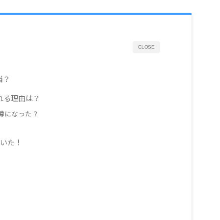
CLOSE
当？
れる理由は？
噂になった？
ていた！