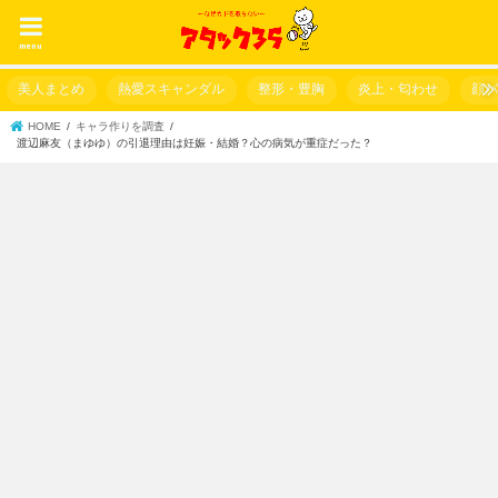
menu
美人まとめ
熱愛スキャンダル
整形・豊胸
炎上・匂わせ
顔
HOME
キャラ作りを調査
渡辺麻友（まゆゆ）の引退理由は妊娠・結婚？心の病気が重症だった？