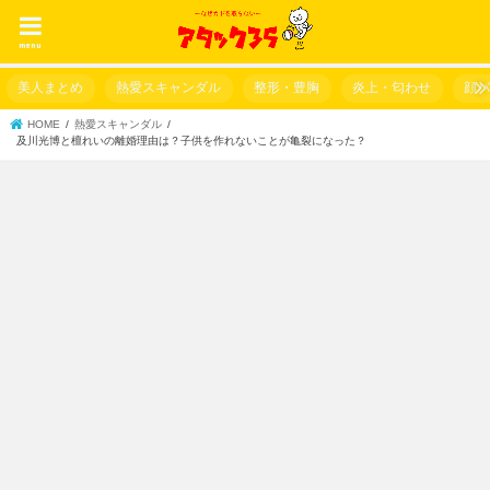
menu
美人まとめ
熱愛スキャンダル
整形・豊胸
炎上・匂わせ
顔
HOME
熱愛スキャンダル
及川光博と檀れいの離婚理由は？子供を作れないことが亀裂になった？