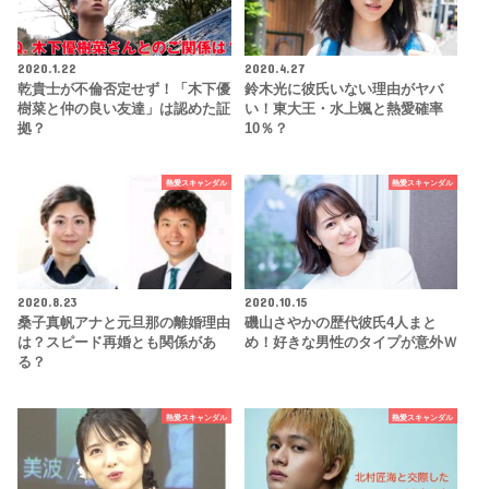
2020.1.22
2020.4.27
乾貴士が不倫否定せず！「木下優
鈴木光に彼氏いない理由がヤバ
樹菜と仲の良い友達」は認めた証
い！東大王・水上颯と熱愛確率
拠？
10％？
熱愛スキャンダル
熱愛スキャンダル
2020.8.23
2020.10.15
桑子真帆アナと元旦那の離婚理由
磯山さやかの歴代彼氏4人まと
は？スピード再婚とも関係があ
め！好きな男性のタイプが意外ｗ
る？
熱愛スキャンダル
熱愛スキャンダル