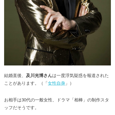
結婚直後、
及川光博さん
は一度浮気疑惑を報道された
ことがあります。（「
女性自身
」）
お相手は30代の一般女性、ドラマ「相棒」の制作スタ
ッフだそうです。