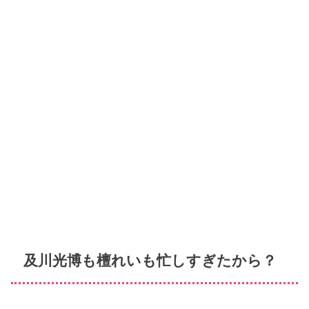
及川光博も檀れいも忙しすぎたから？