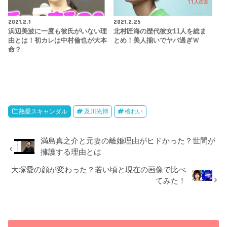
2021.2.1
2021.2.25
浜辺美波に一度も彼氏がいない理
北村匠海の歴代彼女11人を総ま
由とは！初カレは中村倫也が大本
とめ！美人揃いでヤバ過ぎｗ
命？
熱愛スキャンダル
及川光博
檀れい
満島真之介と元妻の離婚理由がヒドかった？世間が
擁護する理由とは
大塚愛の顔が変わった？若い頃と現在の画像で比べ
てみた！