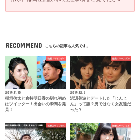
RECOMMEND
こちらの記事も人気です。
熱愛スキャンダル
熱愛スキャンダル
2019.11.15
2019.12.6
稲垣啓太と倉持明日香の馴れ初め
浜辺美波とデートした「じんじ
はツイッター！出会いの瞬間を発
ん」って誰？男ではなく女友達だ
見！
った？
熱愛スキャンダル
熱愛スキャンダル