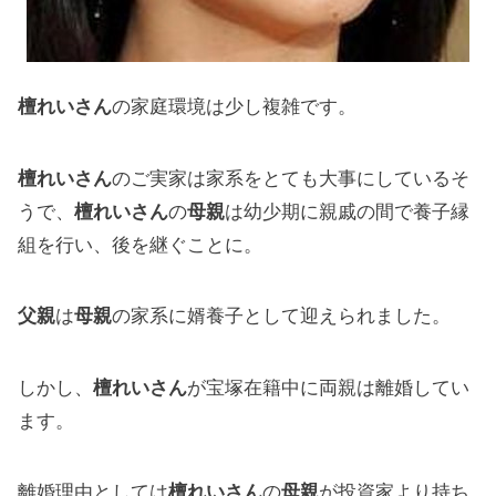
檀れいさん
の家庭環境は少し複雑です。
檀れいさん
のご実家は家系をとても大事にしているそ
うで、
檀れいさん
の
母親
は幼少期に親戚の間で養子縁
組を行い、後を継ぐことに。
父親
は
母親
の家系に婿養子として迎えられました。
しかし、
檀れいさん
が宝塚在籍中に両親は離婚してい
ます。
離婚理由としては
檀れいさん
の
母親
が投資家より持ち