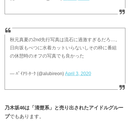
秋元真夏の2nd先行写真は流石に過激すぎるだろ…。
日向坂もべつに水着カットいらないしその枠に番組
の休憩時のオフの写真でも良かった
— ﾊﾞｲｱﾘ-ﾀｰｸ (@alubireon)
April 3, 2020
乃木坂46は「清楚系」と売り出されたアイドルグルー
プ
でもあります。