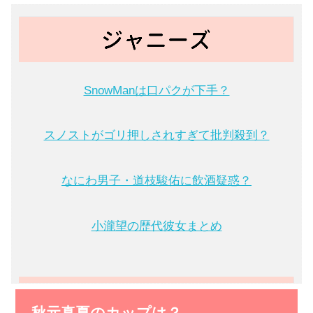
SnowManは口パクが下手？
スノストがゴリ押しされすぎて批判殺到？
なにわ男子・道枝駿佑に飲酒疑惑？
小瀧望の歴代彼女まとめ
秋元真夏のカップは？