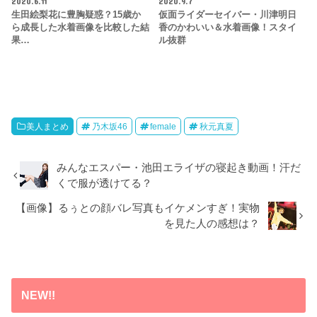
2020.6.11
2020.9.7
生田絵梨花に豊胸疑惑？15歳か
仮面ライダーセイバー・川津明日
ら成長した水着画像を比較した結
香のかわいい＆水着画像！スタイ
果…
ル抜群
美人まとめ
乃木坂46
female
秋元真夏
みんなエスパー・池田エライザの寝起き動画！汗だ
くで服が透けてる？
【画像】るぅとの顔バレ写真もイケメンすぎ！実物
を見た人の感想は？
NEW!!