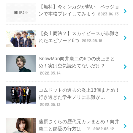
【無料】今オンカジが熱い！ベラジョ
ンで本格プレイしてみよう
2023.06.13
【炎上商法？】スカイピースが非難さ
れたエピソード6つ
2022.05.15
SnowMan向井康二の6つの炎上まと
め！実は空気読めてないだけ？
2022.05.14
コムドットの過去の炎上13個まとめ！
行き過ぎた学生ノリに非難が…
2022.05.13
藤原さくらの歴代元カレまとめ！向井
康二と熱愛の行方は…？
2022.05.12