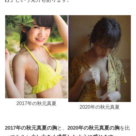
白石麻衣と安田章大が結婚間近！？
アイナ・ジ・エンドが歌上手い秘密とは
剛力彩芽と前澤友作が復縁する？
2017年の秋元真夏
2020年の秋元真夏
大野智の元カノが匂わせ再開してる？
2017年の秋元真夏の胸
と、
2020年の秋元真夏の胸
を比
ゆうこすの彼氏って元ぼくりりなの？