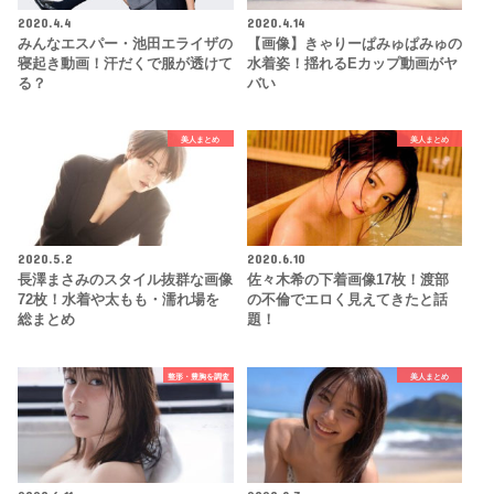
2020.4.4
2020.4.14
みんなエスパー・池田エライザの
【画像】きゃりーぱみゅぱみゅの
寝起き動画！汗だくで服が透けて
水着姿！揺れるEカップ動画がヤ
る？
バい
美人まとめ
美人まとめ
2020.5.2
2020.6.10
長澤まさみのスタイル抜群な画像
佐々木希の下着画像17枚！渡部
72枚！水着や太もも・濡れ場を
の不倫でエロく見えてきたと話
総まとめ
題！
整形・豊胸を調査
美人まとめ