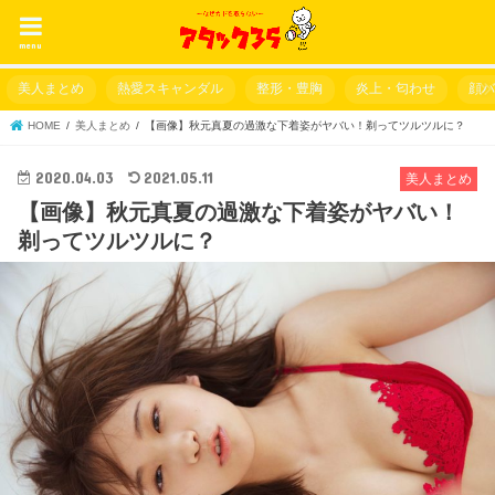
menu
美人まとめ
熱愛スキャンダル
整形・豊胸
炎上・匂わせ
顔
HOME
美人まとめ
【画像】秋元真夏の過激な下着姿がヤバい！剃ってツルツルに？
2020.04.03
2021.05.11
美人まとめ
【画像】秋元真夏の過激な下着姿がヤバい！
剃ってツルツルに？