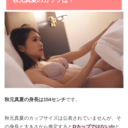
めるる（生見愛瑠）が嫌われすぎｗ
JKモデル・山之内すずはハーフなの？
イズ役・鶴嶋乃愛がかわいすぎる！
本田翼の演技がヘタで不満続出？
秋元真夏の身長は154センチ
です。
秋元真夏のカップサイズは公表されていませんが、そ
完熟フレッシュ・池田レイラが可愛く成長してた
の身長と大きさから推定すると
Dカップではないか
と