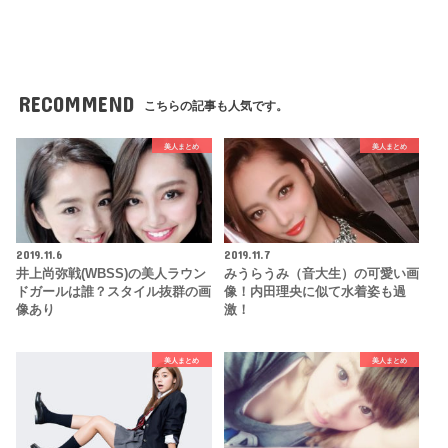
RECOMMEND
こちらの記事も人気です。
美人まとめ
美人まとめ
2019.11.6
2019.11.7
井上尚弥戦(WBSS)の美人ラウン
みうらうみ（音大生）の可愛い画
ドガールは誰？スタイル抜群の画
像！内田理央に似て水着姿も過
像あり
激！
美人まとめ
美人まとめ