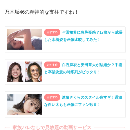
乃木坂46の精神的な支柱ですね！
与田祐希に豊胸疑惑？17歳から成長
した水着姿を画像比較してみた！
白石麻衣と安田章大が結婚か？手術
と卒業決意の時系列がピッタリ！
遠藤さくらのスタイル良すぎ！過激
な白い太もも画像にファン歓喜！
家族バレなしで見放題の動画サービス