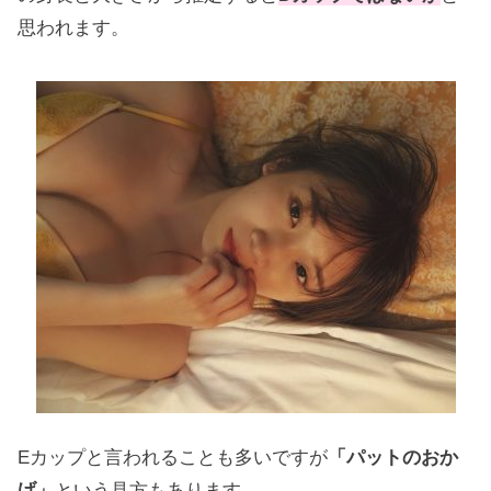
思われます。
フワちゃんは実は頭が良かった！
ヘドロパパ（小堀）ってヤラセなの？
千鳥・大悟のヤバ過ぎる手の震え…！
島太星の天然キャラが可愛いｗ
Eカップと言われることも多いですが
「パットのおか
【ZIP!】レイアの可愛い画像まとめ
げ」
という見方もあります。