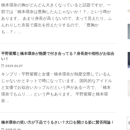
橋本環奈の胸がどんどん大きくなっていると話題ですが、一
部では「橋本環奈は豊胸したんじゃないか！？」という噂が
あります。 あまり身長が高くないので、太って見えたり、ふ
んわりした衣装で露出を控えたりするので、「豊胸か
も…？」…
平野紫耀と橋本環奈が熱愛で付き合ってる？身長差や相性がお似合
い！
2020.06.07
キンプリ・平野紫耀と女優・橋本環奈が熱愛交際しているん
じゃないかとネットで噂になっています。 国民的なアイドル
と女優でお似合いカップルだという声がある一方で、「橋本
環奈でもムリ…」という声もあります。 平野紫耀と橋本環
奈…
橋本環奈の笑い方が下品でうるさい？大口を開ける姿に賛否両論！
2019.12.06