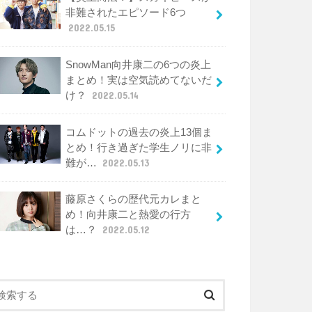
非難されたエピソード6つ
2022.05.15
SnowMan向井康二の6つの炎上
まとめ！実は空気読めてないだ
け？
2022.05.14
コムドットの過去の炎上13個ま
とめ！行き過ぎた学生ノリに非
難が…
2022.05.13
藤原さくらの歴代元カレまと
め！向井康二と熱愛の行方
は…？
2022.05.12