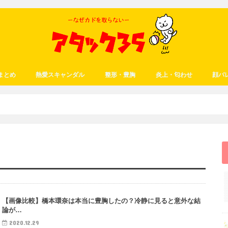
まとめ
熱愛スキャンダル
整形・豊胸
炎上・匂わせ
顔バ
【画像比較】橋本環奈は本当に豊胸したの？冷静に見ると意外な結
論が…
2020.12.29