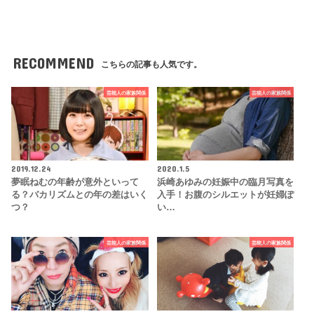
RECOMMEND
こちらの記事も人気です。
芸能人の家族関係
芸能人の家族関係
2019.12.24
2020.1.5
夢眠ねむの年齢が意外といって
浜崎あゆみの妊娠中の臨月写真を
る？バカリズムとの年の差はいく
入手！お腹のシルエットが妊婦ぽ
つ？
い…
芸能人の家族関係
芸能人の家族関係