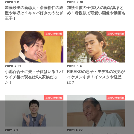
2020.1.11
2020.2.10
加藤紗里の新恋人・斎藤裕仁の経
加護亜依の子供2人の顔写真まと
歴や年収は？キャバ好きのうなぎ
め！母親似で可愛い画像や動画も
王子！
芸能人の家族関係
芸能人の家族関係
2020.4.21
2020.5.4
小池百合子に夫・子供はいる？バ
RIKAKOの息子・モデルの次男が
ツイチ後の現在は6人家族だっ
イケメンすぎ！インスタや経歴
た！
は？
芸能人の家族関係
芸能人の家族関係
2021.4.1
2021.4.27