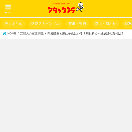
menu
美人まとめ
熱愛スキャンダル
整形・豊胸
炎上・匂わせ
顔
HOME
芸能人の家族関係
岡村隆史と嫁に子供はいる？馴れ初めや妊娠説の真相は？