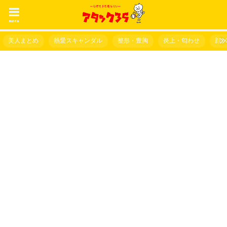
menu
美人まとめ
熱愛スキャンダル
整形・豊胸
炎上・匂わせ
顔