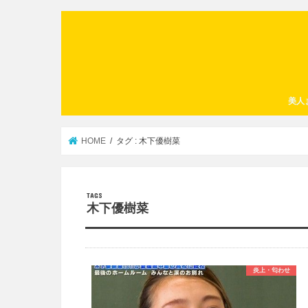
美人
HOME
タグ : 木下優樹菜
木下優樹菜
炎上・匂わせ