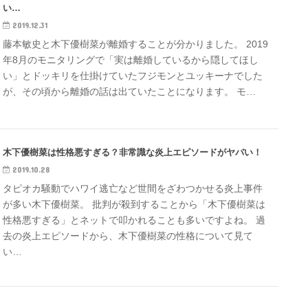
い…
2019.12.31
藤本敏史と木下優樹菜が離婚することが分かりました。 2019
年8月のモニタリングで「実は離婚しているから隠してほし
い」とドッキリを仕掛けていたフジモンとユッキーナでした
が、その頃から離婚の話は出ていたことになります。 モ…
木下優樹菜は性格悪すぎる？非常識な炎上エピソードがヤバい！
2019.10.28
タピオカ騒動でハワイ逃亡など世間をざわつかせる炎上事件
が多い木下優樹菜。 批判が殺到することから「木下優樹菜は
性格悪すぎる」とネットで叩かれることも多いですよね。 過
去の炎上エピソードから、木下優樹菜の性格について見て
い…