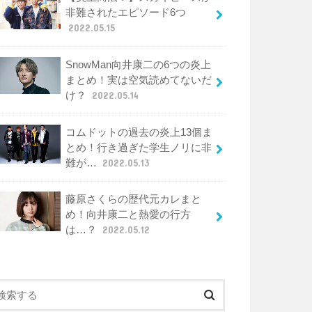
非難されたエピソード6つ
2022.05.15
SnowMan向井康二の6つの炎上
まとめ！実は空気読めてないだ
け？
2022.05.14
コムドットの過去の炎上13個ま
とめ！行き過ぎた学生ノリに非
難が…
2022.05.13
藤原さくらの歴代元カレまと
め！向井康二と熱愛の行方
は…？
2022.05.12