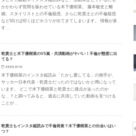
かかわらず世間を賑わせている木下優樹菜。 藤本敏史と離
婚、スタイリストとの不倫疑惑、さらに乾貴士との不倫疑惑
など叩けば叩くほどホコリが出てきてしまいます。 情報が多
す…
乾貴士と木下優樹菜のVS嵐・共演動画がヤバい！不倫が態度に出
てる？
2020.01.14
木下優樹菜のインスタ縦読み「たかし愛してる」の相手が、
サッカー日本代表・乾貴士だったのではないかと噂になって
います。 どこで木下優樹菜と乾貴士に接点があったのか
な…？と調べてみると、過去に共演していた動画を見つける
ことが…
乾貴士もインスタ縦読みで不倫発覚？木下優樹菜との出会いはい
つ？