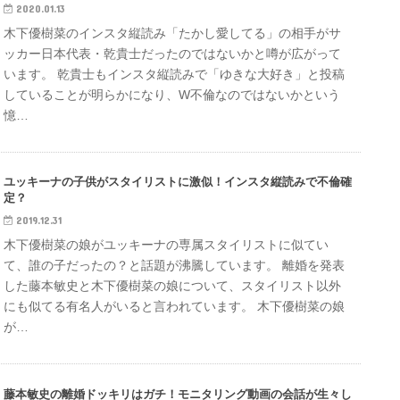
2020.01.13
木下優樹菜のインスタ縦読み「たかし愛してる」の相手がサ
ッカー日本代表・乾貴士だったのではないかと噂が広がって
います。 乾貴士もインスタ縦読みで「ゆきな大好き」と投稿
していることが明らかになり、W不倫なのではないかという
憶…
ユッキーナの子供がスタイリストに激似！インスタ縦読みで不倫確
定？
2019.12.31
木下優樹菜の娘がユッキーナの専属スタイリストに似てい
て、誰の子だったの？と話題が沸騰しています。 離婚を発表
した藤本敏史と木下優樹菜の娘について、スタイリスト以外
にも似てる有名人がいると言われています。 木下優樹菜の娘
が…
藤本敏史の離婚ドッキリはガチ！モニタリング動画の会話が生々し