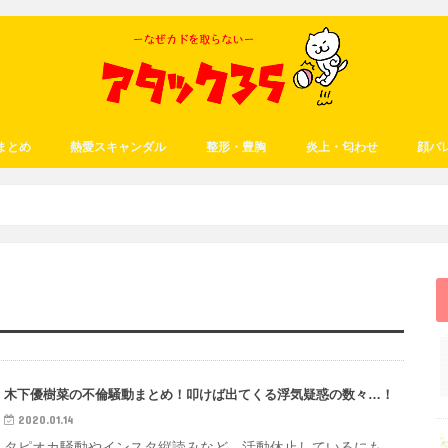
まとめ
熱愛スキャンダル
整形・豊胸
炎上・匂わせ
顔バ
木下優樹菜の不倫騒動まとめ！叩けば出てくる浮気疑惑の数々…！
2020.01.14
タピオカ騒動やインスタ縦読みなど、活動休止しているにも