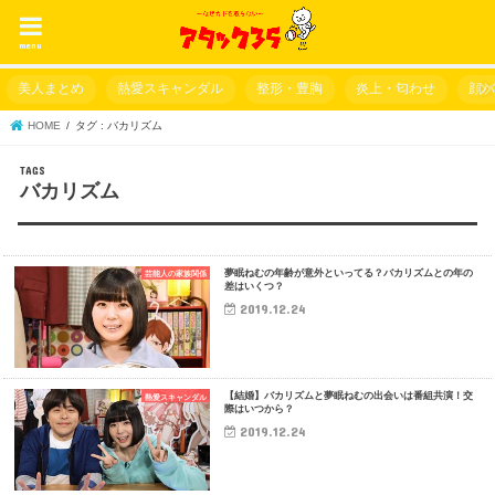
menu
美人まとめ
熱愛スキャンダル
整形・豊胸
炎上・匂わせ
顔
HOME
タグ : バカリズム
バカリズム
夢眠ねむの年齢が意外といってる？バカリズムとの年の
芸能人の家族関係
差はいくつ？
2019.12.24
【結婚】バカリズムと夢眠ねむの出会いは番組共演！交
熱愛スキャンダル
際はいつから？
2019.12.24