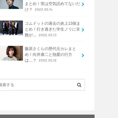
まとめ！実は空気読めてないだ
け？
2022.05.14
コムドットの過去の炎上13個ま
とめ！行き過ぎた学生ノリに非
難が…
2022.05.13
藤原さくらの歴代元カレまと
め！向井康二と熱愛の行方
は…？
2022.05.12