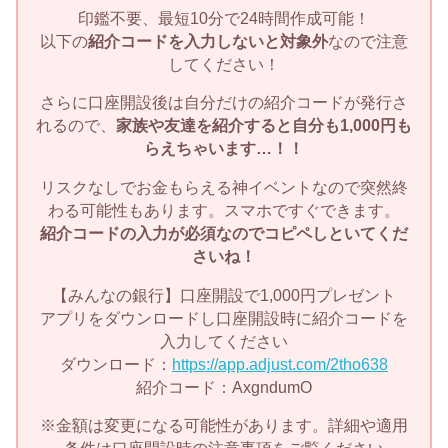
印鑑不要、最短10分で24時間作成可能！
以下の
紹介コードを入力しないと対象外
なので注意
してください！
さらに口座開設後は自分だけの紹介コードが発行さ
れるので、
家族や友達を紹介すると自分も1,000円も
らえちゃいます…！！
リスクなしでお金もらえる神イベントなので突然終
わる可能性もあります。スマホですぐできます。
紹介コードの入力が必須なのでコピペしといてくだ
さいね！
【みんなの銀行】口座開設で1,000円プレゼント
アプリをダウンロードし口座開設時に紹介コードを
入力してください
ダウンロード：
https://app.adjust.com/2tho638
紹介コード：AxgndumO
※金額は変更になる可能性があります。詳細や適用