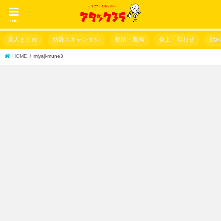
menu
美人まとめ
熱愛スキャンダル
整形・豊胸
炎上・匂わせ
顔
HOME
miyaji-mune3