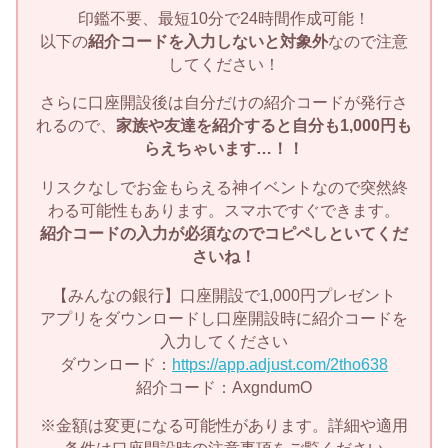
印鑑不要、最短10分で24時間作成可能！
以下の
紹介コードを入力しないと対象外
なので注意
してください！
さらに口座開設後は自分だけの紹介コードが発行さ
れるので、
家族や友達を紹介すると自分も1,000円も
らえちゃいます…！！
リスクなしでお金もらえる神イベントなので突然終
わる可能性もあります。スマホですぐできます。
紹介コードの入力が必須なのでコピペしといてくだ
さいね！
【みんなの銀行】口座開設で1,000円プレゼント
アプリをダウンロードし口座開設時に紹介コードを
入力してください
ダウンロード：
https://app.adjust.com/2tho638
紹介コード：AxgndumO
※金額は変更になる可能性があります。詳細や適用