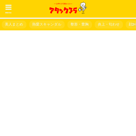
menu
美人まとめ
熱愛スキャンダル
整形・豊胸
炎上・匂わせ
顔