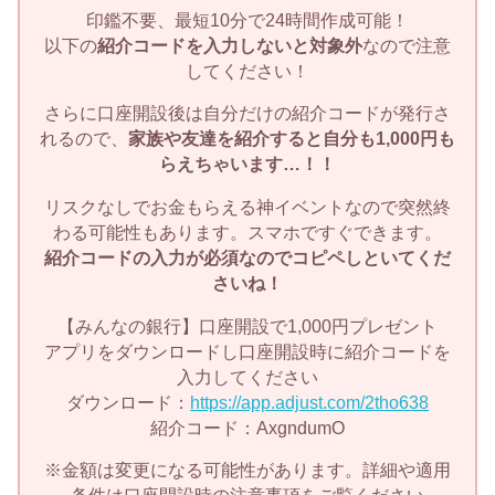
印鑑不要、最短10分で24時間作成可能！
以下の
紹介コードを入力しないと対象外
なので注意
してください！
さらに口座開設後は自分だけの紹介コードが発行さ
れるので、
家族や友達を紹介すると自分も1,000円も
らえちゃいます…！！
リスクなしでお金もらえる神イベントなので突然終
わる可能性もあります。スマホですぐできます。
紹介コードの入力が必須なのでコピペしといてくだ
さいね！
【みんなの銀行】口座開設で1,000円プレゼント
アプリをダウンロードし口座開設時に紹介コードを
入力してください
ダウンロード：
https://app.adjust.com/2tho638
紹介コード：AxgndumO
※金額は変更になる可能性があります。詳細や適用