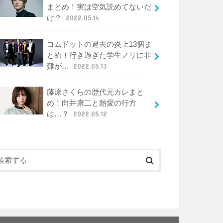
まとめ！実は空気読めてないだ
け？
2022.05.14
コムドットの過去の炎上13個ま
とめ！行き過ぎた学生ノリに非
難が…
2022.05.13
藤原さくらの歴代元カレまと
め！向井康二と熱愛の行方
は…？
2022.05.12