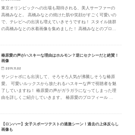
東京オリンピックへの出場も期待される、美人サーファーの
高橋みなと。 高橋みなとの焼けた肌や笑顔がすごく可愛いの
で、テレビへの出演も増えていきそうですね！ スタイル抜群
の高橋みなとの水着画像を集めました！ 高橋みなとのプロ…
椿原愛の声がハスキーな理由はホルモン？逆にセクシーだと絶賛！
画像
2019.11.02
サンジャポにも出演して、そろそろ人気が沸騰しそうな椿原
愛。 可愛いルックスから放たれるハスキーな声で視聴者を魅
了していますね！ 椿原愛の声がガラガラになってしまった理
由を詳しくご紹介していきます。 椿原愛のプロフィール …
【ロンハー】女子スポーツテストの過激シーン！過去の上体反らし
画像も