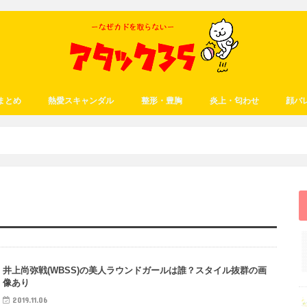
まとめ
熱愛スキャンダル
整形・豊胸
炎上・匂わせ
顔バ
井上尚弥戦(WBSS)の美人ラウンドガールは誰？スタイル抜群の画
像あり
2019.11.06