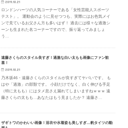
2019.10.21
ロンドンハーツの人気コーナーである「女性芸能人スポーツ
テスト」。 運動会のように見せつつも、実際にはお色気メイ
ンで見ているお父さん方も多いはず！ 過去には様々な過激シ
ーンも生まれた名コーナーですので、振り返ってみましょ
う…
遠藤さくらのスタイル良すぎ！過激な白い太もも画像にファン歓
喜！
2019.10.21
乃木坂46・遠藤さくらのスタイルが良すぎてヤバいです。 も
はや「過激」の部類です。 小顔だけでなく、白く伸びる手足
（特に太もも）にはタメ息さえ漏れてしまいますねｗｗｗ 遠
藤さくらの太もも…あなたはもう見ましたか？ 遠藤さ…
ザギトワのかわいい画像！浴衣や水着姿も美しすぎ…豹タイツの動
画も