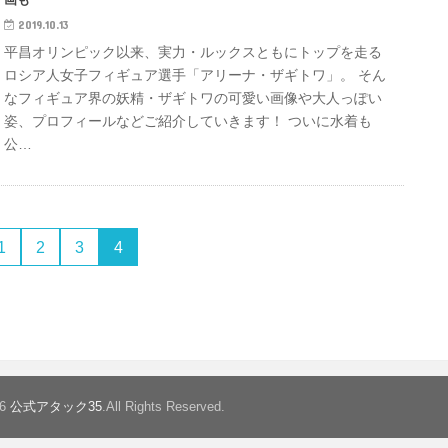
2019.10.13
平昌オリンピック以来、実力・ルックスともにトップを走る
ロシア人女子フィギュア選手「アリーナ・ザギトワ」。 そん
なフィギュア界の妖精・ザギトワの可愛い画像や大人っぽい
姿、プロフィールなどご紹介していきます！ ついに水着も
公…
1
2
3
4
26
公式アタック35
.All Rights Reserved.