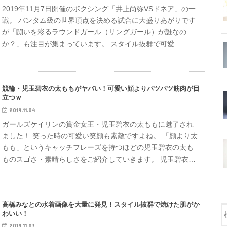
2019年11月7日開催のボクシング「井上尚弥VSドネア」の一
戦。 バンタム級の世界頂点を決める試合に大盛りあがりです
が「闘いを彩るラウンドガール（リングガール）が誰なの
か？」も注目が集まっています。 スタイル抜群で可愛…
競輪・児玉碧衣の太ももがヤバい！可愛い顔よりパツパツ筋肉が目
立つｗ
2019.11.04
ガールズケイリンの賞金女王・児玉碧衣の太ももに魅了され
ました！ 笑った時の可愛い笑顔も素敵ですよね。 「顔より太
もも」というキャッチフレーズを持つほどの児玉碧衣の太も
ものスゴさ・素晴らしさをご紹介していきます。 児玉碧衣…
高橋みなとの水着画像を大量に発見！スタイル抜群で焼けた肌がか
わいい！
2019.11.03