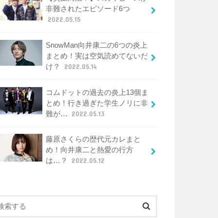
非難されたエピソード6つ
2022.05.15
SnowMan向井康二の6つの炎上
まとめ！実は空気読めてないだ
け？
2022.05.14
コムドットの過去の炎上13個ま
とめ！行き過ぎた学生ノリに非
難が…
2022.05.13
藤原さくらの歴代元カレまと
め！向井康二と熱愛の行方
は…？
2022.05.12